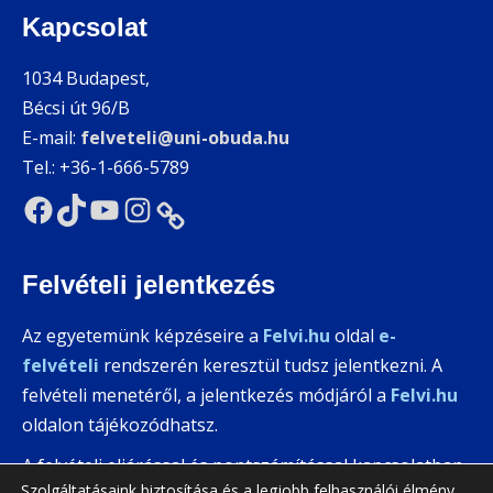
Kapcsolat
1034 Budapest,
Bécsi út 96/B
E-mail:
felveteli@uni-obuda.hu
Tel.: +36-1-666-5789
Facebook
TikTok
YouTube
Instagram
Link
Felvételi jelentkezés
Az egyetemünk képzéseire a
Felvi.hu
oldal
e-
felvételi
rendszerén keresztül tudsz jelentkezni. A
felvételi menetéről, a jelentkezés módjáról a
Felvi.hu
oldalon tájékozódhatsz.
A felvételi eljárással és pontszámítással kapcsolatban
Szolgáltatásaink biztosítása és a legjobb felhasználói élmény