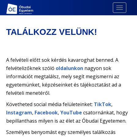
Skip to main content
TOGGLE
TALÁLKOZZ VELÜNK!
A felvételi előtt sok kérdés kavaroghat benned. A
felvételizőknek szóló
oldalunkon
nagyon sok
információt megtalálsz, mely segít megismerni az
egyetemünket, képzéseinket és tájékoztatást ad a
felvételi menetéről.
Követheted social média felületeinket:
TikTok
,
Instagram
,
Facebook
,
YouTube
csatornánkat, hogy
bepillanthass milyen is az élet az Óbudai Egyetemen.
Személyes benyomást egy személyes találkozás